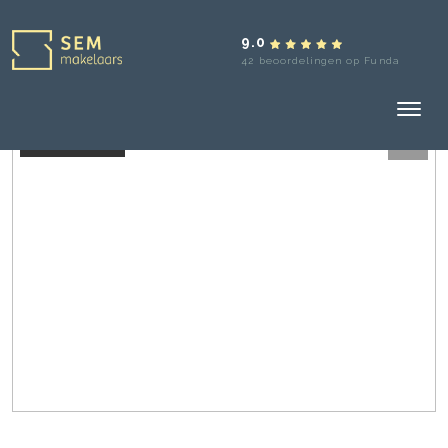
9.0
42 beoordelingen op Funda
Verkocht