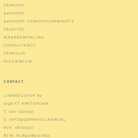
VERKOOP
AANKOOP
AANKOOP-VERKOOPCOMBINATIE
TAXATIES
WAARDEBEPALING
CONSULTANCY
VERHUUR
NIEUWBOUW
CONTACT
LINNAEUSHOF 89
1098 KT AMSTERDAM
T:
020-7400531
E:
INFO@SEMMAKELAARS.NL
KVK:
56725507
BTW:
NL852285127B01