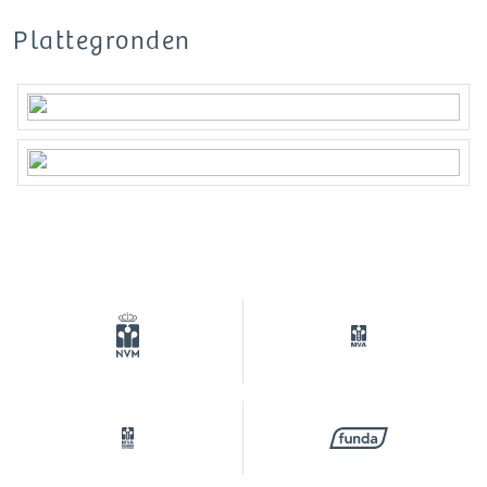
afstand van de Zuidas!
Plattegronden
Deze projectinformatie is met de grootste
zorgvuldigheid samengesteld. Er wordt echter
geen enkele aansprakelijkheid aanvaard voor
enige onvolledigheid, onjuistheden of anderszins,
dan wel de gevolgen daarvan. Alle opgegeven
maten en oppervlakten zijn indicatief. Koper heeft
zijn eigen onderzoeksplicht naar alle zaken die
voor hem of haar van belang zijn. Met betrekking
tot deze woning is de makelaar adviseur van
verkoper. Van toepassing zijn de NVM-
voorwaarden.
***This property is listed by a MVA Certified Expat
Broker***