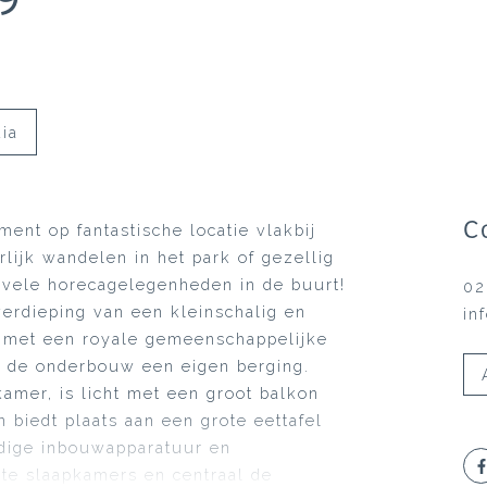
ia
C
ent op fantastische locatie vlakbij
ijk wandelen in het park of gezellig
e vele horecagelegenheden in de buurt!
02
erdieping van een kleinschalig en
in
 met een royale gemeenschappelijke
n de onderbouw een eigen berging.
amer, is licht met een groot balkon
biedt plaats aan een grote eettafel
dige inbouwapparatuur en
te slaapkamers en centraal de