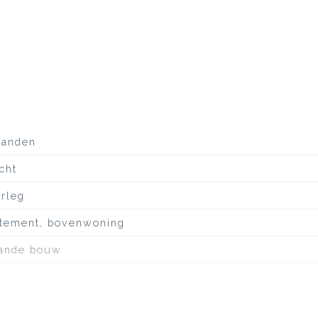
direct is te betrekken!
aanden
cht
erleg
tement, bovenwoning
ande bouw
ineuze dakbedekking