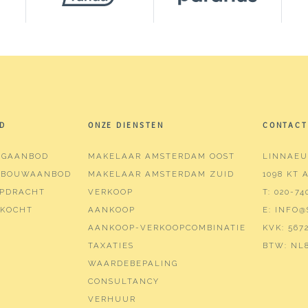
D
ONZE DIENSTEN
CONTACT
NGAANBOD
MAKELAAR AMSTERDAM OOST
LINNAEU
WBOUWAANBOD
MAKELAAR AMSTERDAM ZUID
1098 KT
PDRACHT
VERKOOP
T:
020-74
KOCHT
AANKOOP
E:
INFO@
AANKOOP-VERKOOPCOMBINATIE
KVK:
5672
TAXATIES
BTW:
NL8
WAARDEBEPALING
CONSULTANCY
VERHUUR