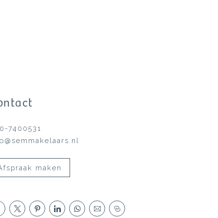
ontact
0-7400531
fo@semmakelaars.nl
Afspraak maken