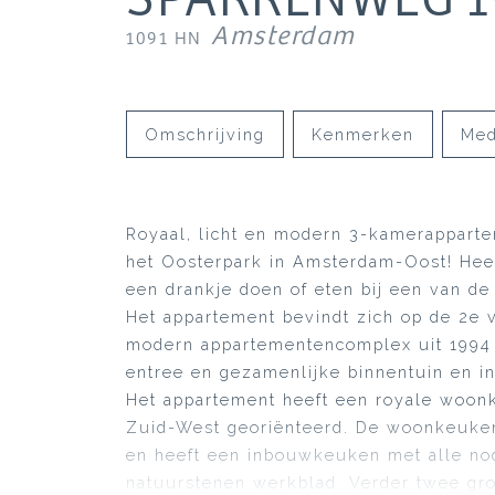
Amsterdam
1091 HN
Omschrijving
Kenmerken
Med
Royaal, licht en modern 3-kamerappartem
het Oosterpark in Amsterdam-Oost! Heerl
een drankje doen of eten bij een van d
Het appartement bevindt zich op de 2e v
modern appartementencomplex uit 1994
entree en gezamenlijke binnentuin en i
Het appartement heeft een royale woonk
Zuid-West georiënteerd. De woonkeuken 
en heeft een inbouwkeuken met alle no
natuurstenen werkblad. Verder twee gro