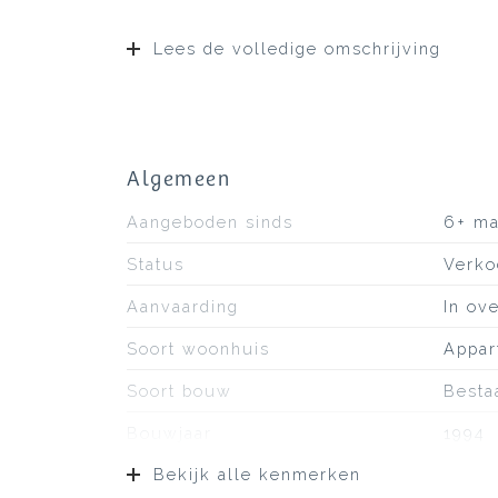
badkamer, een woning die probleemloos 
Lees de volledige omschrijving
Algemeen
Aangeboden sinds
6+ m
Status
Verko
Aanvaarding
In ov
Soort woonhuis
Appar
Soort bouw
Besta
Bouwjaar
1994
Bekijk alle kenmerken
Soort dak
Bitum