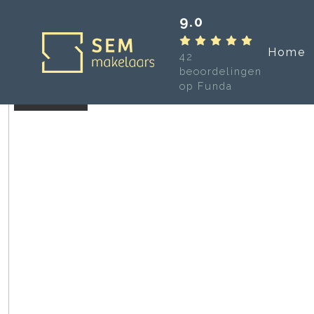
9.0
Home
42
beoordelingen
op Funda
Verkocht