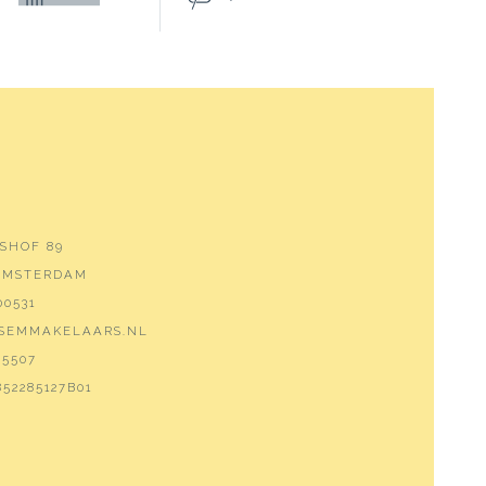
SHOF 89
 AMSTERDAM
00531
SEMMAKELAARS.NL
5507
52285127B01