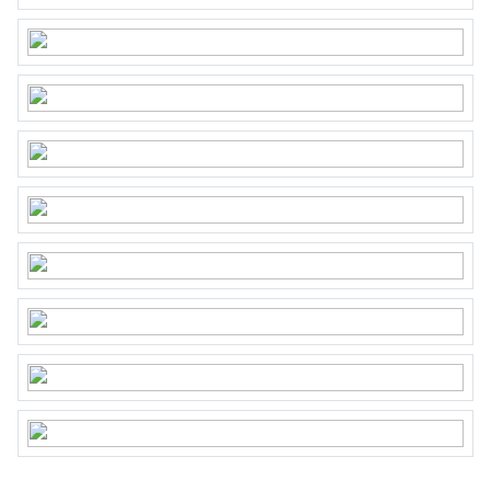
van airco. Een grote en luxe badkamer met
dubbele wastafels, handdoekradiator,
vloerverwarming, kast en inloopdouche met
regendouche. Aparte toiletruimte. Grote
slaapkamer aan de voorzijde met veel ramen en
licht, ingebouwd bed, bureau en kast (blijft
achter). Voorzien van airco.
Tweede verdieping:
Overloop, master bedroom aan de achterzijde met
airco en ingebouwde kastenwand. Aan de
voorzijde vindt u de toegang tot het grote en
zonnige dakterras met zon vanaf opkomst tot
zonsondergang. Tweede luxe badkamer met
dubbel wastafelmeubel, inloopdouche met
regendouche, toilet, een riant ligbad en een (open)
raam naar het terras.