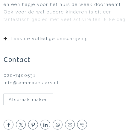
en een hapje voor het huis de week doorneemt.
Ook voor de wat oudere kinderen is dit een
fantastisch gebied met veel activiteiten. Elke dag
voelt als een beetje vakantie. Geen auto’s en
brommers om u heen, want het is een
Lees de volledige omschrijving
voetgangersgebied. Het groene eiland kent oases
van bloembakken met blauwe regen en andere
klimplanten, wilde planten en mooie exemplaren
Contact
die de bewoners zelf hebben geplant. De kinderen
kunnen varen en zwemmen in de brede gracht
020-7400531
achter het huis. Via een eigen trapje vanaf het
info@semmakelaars.nl
terras stapt u in uw boot om het ruime sop te
kiezen. Waar vindt u dit nog in Amsterdam?
Afspraak maken
Stettineiland is een ruim opgezet, kindvriendelijk
eiland in de Houthavens waar gemotoriseerd
verkeer verboden is. Bruggen exclusief voor
fietsers en voetgangers verbinden de eilanden. De