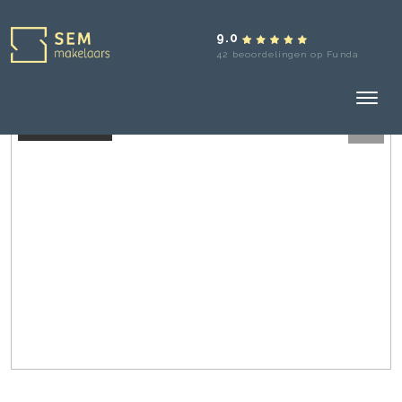
9.0
42 beoordelingen op Funda
Verkocht