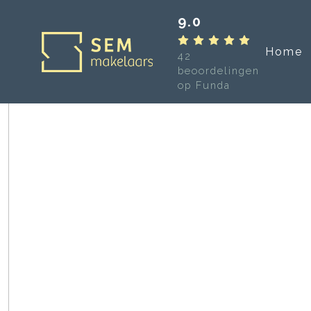
9.0
Home
42
beoordelingen
op Funda