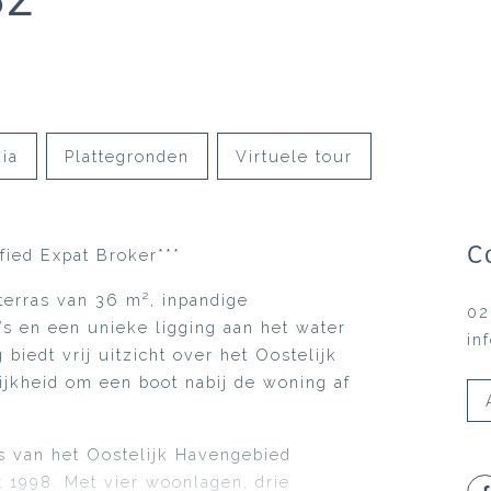
ia
Plattegronden
Virtuele tour
C
ified Expat Broker***
erras van 36 m², inpandige
02
s en een unieke ligging aan het water
in
iedt vrij uitzicht over het Oostelijk
jkheid om een boot nabij de woning af
s van het Oostelijk Havengebied
t 1998. Met vier woonlagen, drie