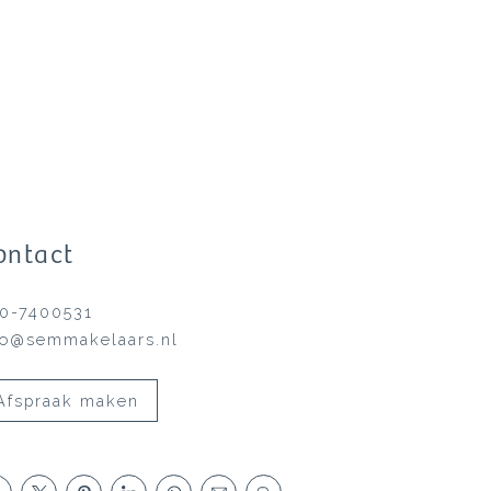
ontact
0-7400531
fo@semmakelaars.nl
Afspraak maken