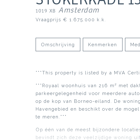
Amsterdam
1019 XB
Vraagprijs
€ 1.675.000
k.k.
Omschrijving
Kenmerken
Med
***This property is listed by a MVA Cert
***Royaal woonhuis van 216 m² met dakt
parkeergelegenheid voor meerdere auto’
op de kop van Borneo-eiland. De woning b
Havengebied en beschikt over de mogeli
te meren.***
Op één van de meest bijzondere locatie
bevindt zich deze veelzijdige woning ui