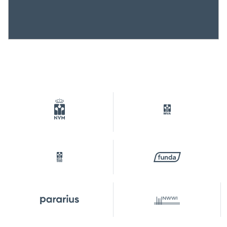
Isolatie
Dakisolatie, dubbel glas,
muurisolatie, vloerisolatie
Verwarming
Cv ketel
Warm water
Cv ketel
Cv-ketel
HR- ketel (gas gestookt
combiketel uit 2007,
eigendom)
Kadastrale gegevens
Perceelnaam
Amsterdam W 7771
Eigendomssituatie
Eigendom belast met
erfpacht
Perceel
ASD19-W-7771
Parkeergelegenheid