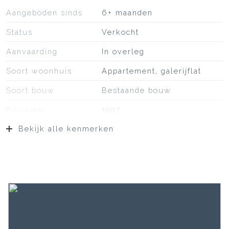
Aangeboden sinds
6+ maanden
Status
Verkocht
Aanvaarding
In overleg
Soort woonhuis
Appartement, galerijflat
Soort bouw
Bestaande bouw
Bouwjaar
1997
Bekijk alle kenmerken
Soort dak
Bitumineuze dakbedekking
Ligging
In woonwijk, vrij uitzicht
Oppervlakten en inhoud
Wonen
80 m²
Gebouwgebonden Buitenruimte
6 m²