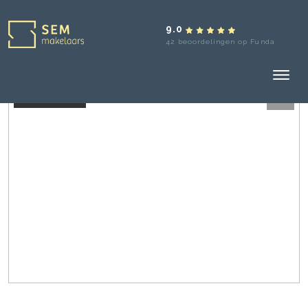
9.0
42 beoordelingen op Funda
Verkocht