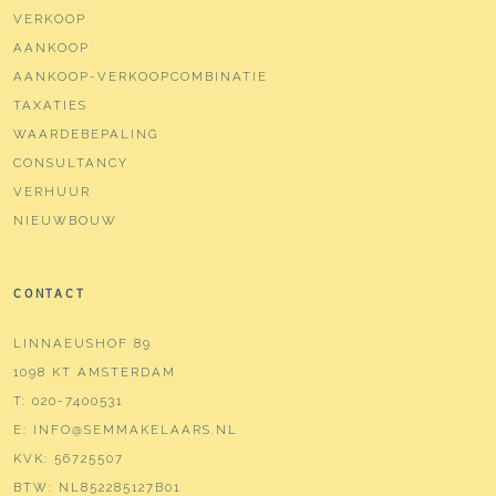
VERKOOP
AANKOOP
AANKOOP-VERKOOPCOMBINATIE
TAXATIES
WAARDEBEPALING
CONSULTANCY
VERHUUR
NIEUWBOUW
CONTACT
LINNAEUSHOF 89
1098 KT AMSTERDAM
T:
020-7400531
E:
INFO@SEMMAKELAARS.NL
KVK:
56725507
BTW:
NL852285127B01