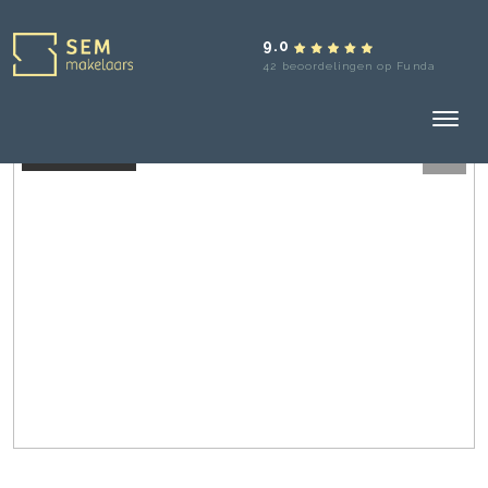
9.0
42 beoordelingen op Funda
Verkocht