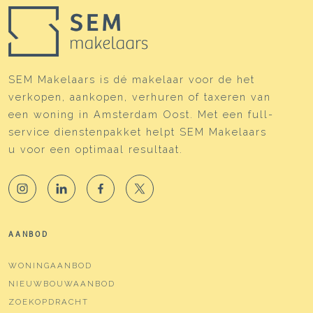
Eigendomssituatie
Eigendom belast met
erfpacht
Perceel
ASD15-S-9736
SEM Makelaars is dé makelaar voor de het
Perceelnaam
Amsterdam S 9736
verkopen, aankopen, verhuren of taxeren van
een woning in Amsterdam Oost. Met een full-
Eigendomssituatie
Eigendom belast met
erfpacht
service dienstenpakket helpt SEM Makelaars
u voor een optimaal resultaat.
Perceel
ASD15-S-9736
Parkeergelegenheid
Soort parkeergelegenheid
Betaald parkeren, openbaar
parkeren,
AANBOD
parkeervergunningen
WONINGAANBOD
NIEUWBOUWAANBOD
ZOEKOPDRACHT