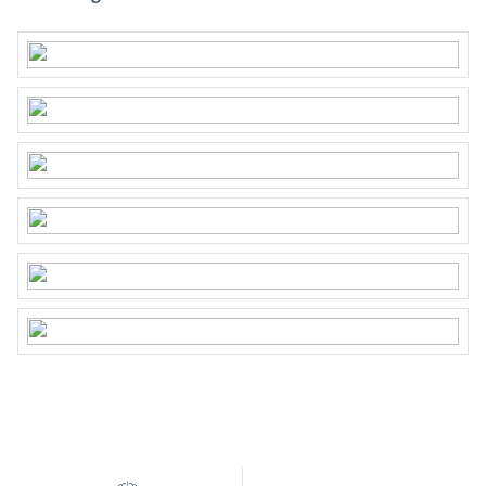
Wonen
86 m²
Gebouwgebonden Buitenruimte
29 m²
Inhoud
296 m³
Indeling
Aantal kamers
5 kamers (3 slaapkamers)
Aantal badkamers
1 badkamer
Badkamervoorzieningen
Douche, wastafel,
wastafelmeubel
Aantal woonlagen
2
Voorzieningen
Frans balkon, natuurlijke
ventilatie, tv kabel
Energie