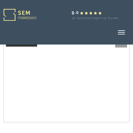
9.0
42 beoordelingen op Funda
Verkocht