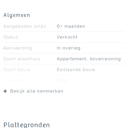
Algemeen
Aangeboden sinds
6+ maanden
Status
Verkocht
Aanvaarding
In overleg
Soort woonhuis
Appartement, bovenwoning
Soort bouw
Bestaande bouw
Bouwjaar
1905
Bekijk alle kenmerken
Soort dak
Bitumineuze dakbedekking
Ligging
Aan rustige weg, in centrum
Oppervlakten en inhoud
Plattegronden