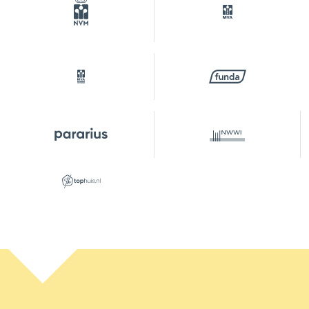
Energielabel
C
Isolatie
Dubbel glas
Verwarming
Cv ketel
Warm water
Cv ketel
Cv-ketel
Intergas (gas gestookt
combiketel uit 2007,
eigendom)
Kadastrale gegevens
Perceelnaam
Amsterdam S 9736
Eigendomssituatie
Eigendom belast met
erfpacht
Perceel
ASD15-S-9736
Perceelnaam
Amsterdam S 9736