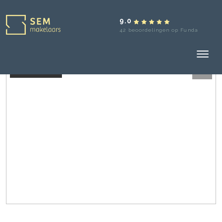
9.0
42 beoordelingen op Funda
Verkocht