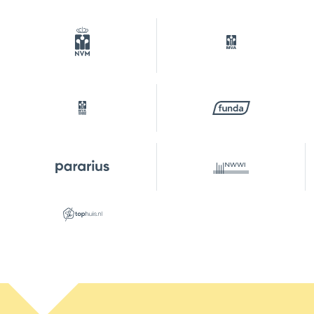
Perceel
ASD14-R-7191
Buitenruimte
Tuin
Achtertuin
Achtertuin
26 m²
Ligging tuin
Zuidoost
Parkeergelegenheid
Soort parkeergelegenheid
Betaald parkeren, openbaar
parkeren,
parkeervergunningen