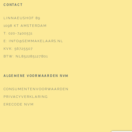
CONTACT
LINNAEUSHOF 89
1098 KT AMSTERDAM
T:
020-7400531
E:
INFO@SEMMAKELAARS.NL
KVK:
56725507
BTW:
NL852285127B01
ALGEMENE VOORWAARDEN NVM
CONSUMENTENVOORWAARDEN
PRIVACYVERKLARING
ERECODE NVM