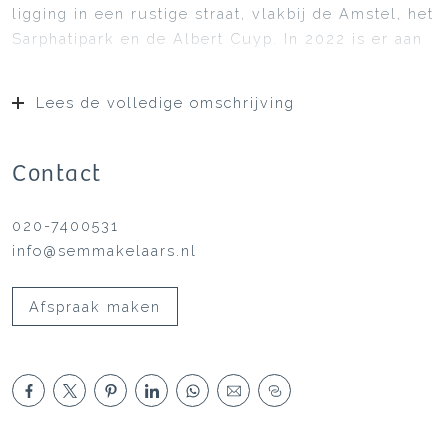
ligging in een rustige straat, vlakbij de Amstel, het
Sarphatipark en de Albert Cuyp. In 2022 is er aan
de binnenzijde een upgrade uitgevoerd waarbij
veel is vernieuwd.
Lees de volledige omschrijving
Contact
020-7400531
info@semmakelaars.nl
Afspraak maken