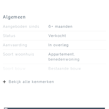
Algemeen
Aangeboden sinds
6+ maanden
Status
Verkocht
Aanvaarding
In overleg
Soort woonhuis
Appartement,
benedenwoning
Soort bouw
Bestaande bouw
Bouwjaar
2003
Bekijk alle kenmerken
Ligging
Aan rustige weg, in
woonwijk
Oppervlakten en inhoud