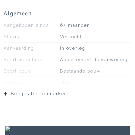
Algemeen
Aangeboden sinds
6+ maanden
Status
Verkocht
Aanvaarding
In overleg
Soort woonhuis
Appartement, bovenwoning
Soort bouw
Bestaande bouw
Bouwjaar
1934
Bekijk alle kenmerken
Soort dak
Bitumineuze dakbedekking,
pannen
Ligging
Aan rustige weg, in
woonwijk
Oppervlakten en inhoud