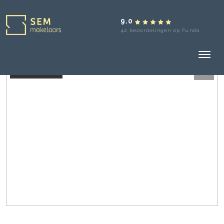
9.0
42 beoordelingen op Funda
Verkocht