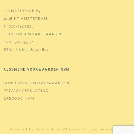
LINNAEUSHOF 89
1098 KT AMSTERDAM
T:
020-7400531
E:
INFO@SEMMAKELAARS.NL
KVK:
56725507
BTW:
NL852285127B01
ALGEMENE VOORWAARDEN NVM
CONSUMENTENVOORWAARDEN
PRIVACYVERKLARING
ERECODE NVM
Powered by
Goes & Roos
.
Alle rechten voorbehouden
. |