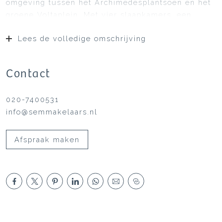
omgeving tussen het Archimedesplantsoen en het
groene Voltaplein. Met vier slaapkamers, een
dakopbouw en een zonnig dakterras is dit de
Lees de volledige omschrijving
ideale woning voor gezinnen die ruimte, rust en
comfort zoeken, maar de stadse gemakken niet
willen missen.
Contact
020-7400531
info@semmakelaars.nl
Afspraak maken