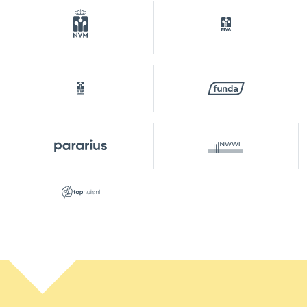
Soort parkeergelegenheid
Betaald parkeren, openbaar
parkeren,
parkeervergunningen