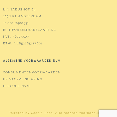
LINNAEUSHOF 89
1098 KT AMSTERDAM
T:
020-7400531
E:
INFO@SEMMAKELAARS.NL
KVK:
56725507
BTW:
NL852285127B01
ALGEMENE VOORWAARDEN NVM
CONSUMENTENVOORWAARDEN
PRIVACYVERKLARING
ERECODE NVM
Powered by
Goes & Roos
.
Alle rechten voorbehouden
. |