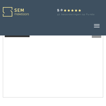
9.0
42 beoordelingen op Funda
Verkocht