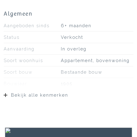
Algemeen
Aangeboden sinds
6+ maanden
Status
Verkocht
Aanvaarding
In overleg
Soort woonhuis
Appartement, bovenwoning
Soort bouw
Bestaande bouw
Bouwjaar
1905
Bekijk alle kenmerken
Ligging
Aan rustige weg, in
woonwijk
Oppervlakten en inhoud
Wonen
55 m²