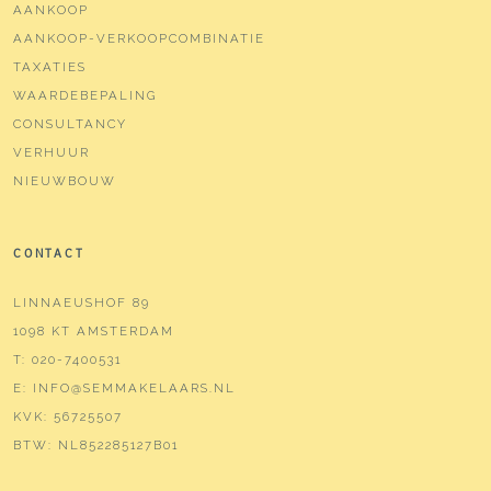
AANKOOP
AANKOOP-VERKOOPCOMBINATIE
TAXATIES
WAARDEBEPALING
CONSULTANCY
VERHUUR
NIEUWBOUW
CONTACT
LINNAEUSHOF 89
1098 KT AMSTERDAM
T:
020-7400531
E:
INFO@SEMMAKELAARS.NL
KVK:
56725507
BTW:
NL852285127B01