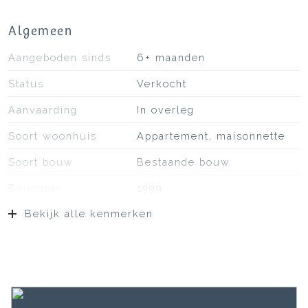
Algemeen
Aangeboden sinds
6+ maanden
Status
Verkocht
Aanvaarding
In overleg
Soort woonhuis
Appartement, maisonnette
Soort bouw
Bestaande bouw
Bouwjaar
1999
Bekijk alle kenmerken
Soort dak
Bitumineuze dakbedekking
Oppervlakten en inhoud
Wonen
88 m²
Gebouwgebonden Buitenruimte
12 m²