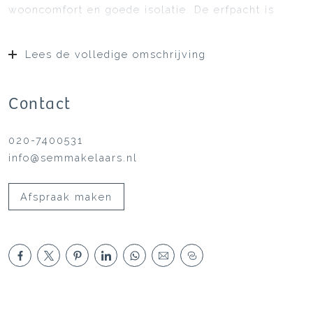
wooncomfort en goede isolatie. De erfpacht is
eeuwigdurend afgekocht!
Lees de volledige omschrijving
Contact
020-7400531
info@semmakelaars.nl
Afspraak maken