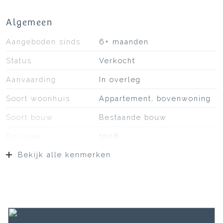
Algemeen
Aangeboden sinds
6+ maanden
Status
Verkocht
Aanvaarding
In overleg
Soort woonhuis
Appartement, bovenwoning
Soort bouw
Bestaande bouw
Bouwjaar
1906
Bekijk alle kenmerken
Soort dak
Bitumineuze dakbedekking,
pannen
Ligging
Aan rustige weg, in centrum
Oppervlakten en inhoud