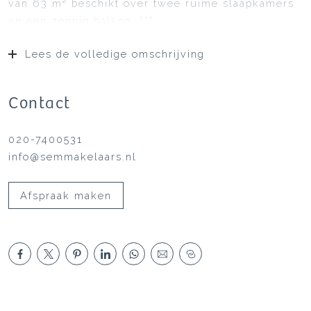
van 63 m² beschikt over twee ruime slaapkamers
en een zonnig balkon. ***
Lees de volledige omschrijving
Contact
020-7400531
info@semmakelaars.nl
Afspraak maken