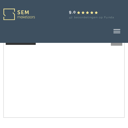
9.0
42 beoordelingen op Funda
Verkocht