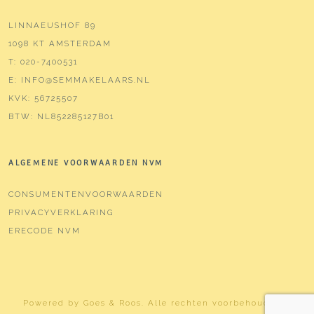
LINNAEUSHOF 89
1098 KT AMSTERDAM
T:
020-7400531
E:
INFO@SEMMAKELAARS.NL
KVK:
56725507
BTW:
NL852285127B01
ALGEMENE VOORWAARDEN NVM
CONSUMENTENVOORWAARDEN
PRIVACYVERKLARING
ERECODE NVM
Powered by
Goes & Roos
.
Alle rechten voorbehouden
. |