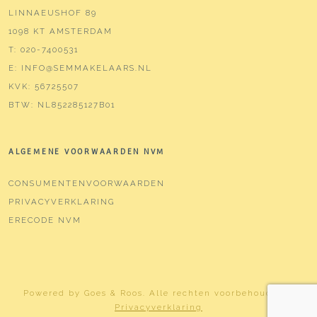
LINNAEUSHOF 89
1098 KT AMSTERDAM
T:
020-7400531
E:
INFO@SEMMAKELAARS.NL
KVK:
56725507
BTW:
NL852285127B01
ALGEMENE VOORWAARDEN NVM
CONSUMENTENVOORWAARDEN
PRIVACYVERKLARING
ERECODE NVM
Powered by
Goes & Roos
.
Alle rechten voorbehouden
. |
Privacyverklaring