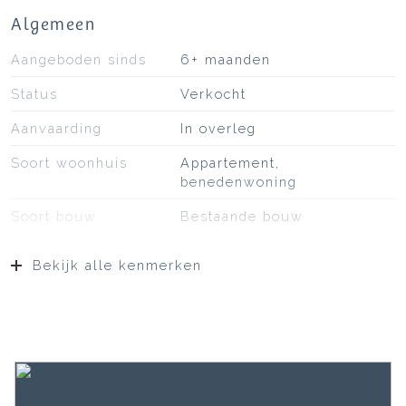
Algemeen
Aangeboden sinds
6+ maanden
Status
Verkocht
Aanvaarding
In overleg
Soort woonhuis
Appartement,
benedenwoning
Soort bouw
Bestaande bouw
Bouwjaar
1981
Bekijk alle kenmerken
Soort dak
Bitumineuze dakbedekking
Ligging
Aan rustige weg, beschutte
ligging, in woonwijk
Oppervlakten en inhoud