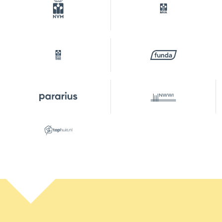
Tuin
Achtertuin
Achtertuin
40 m²
Ligging tuin
Zuid
Parkeergelegenheid
Soort parkeergelegenheid
Betaald parkeren, openbaar
parkeren,
parkeervergunningen