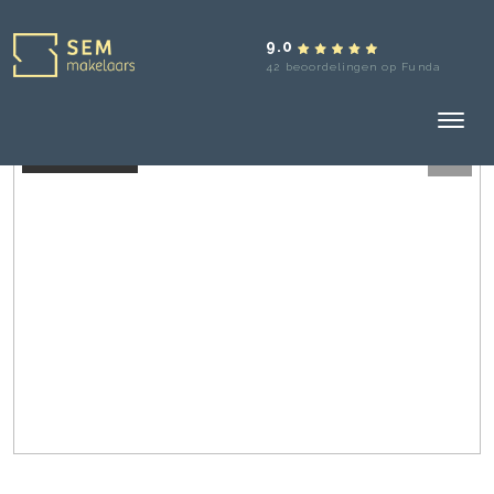
9.0
42 beoordelingen op Funda
Verkocht