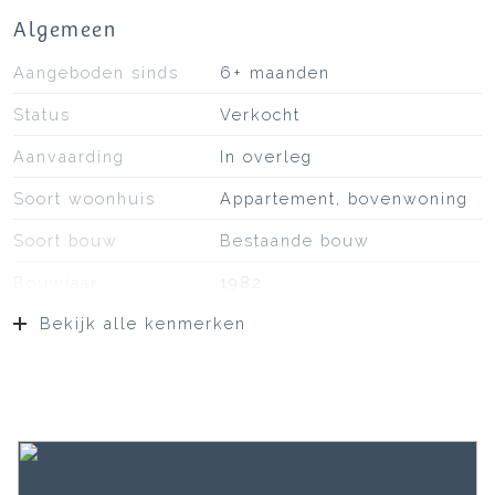
Algemeen
Aangeboden sinds
6+ maanden
Status
Verkocht
Aanvaarding
In overleg
Soort woonhuis
Appartement, bovenwoning
Soort bouw
Bestaande bouw
Bouwjaar
1982
Bekijk alle kenmerken
Soort dak
Bitumineuze dakbedekking
Ligging
Aan drukke weg, in
woonwijk
Oppervlakten en inhoud
Wonen
57 m²