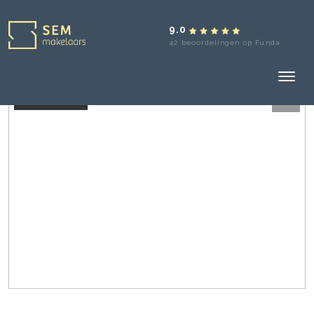
9.0
42 beoordelingen op Funda
Verkocht