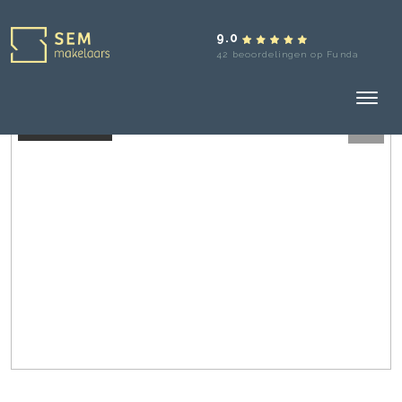
9.0
42 beoordelingen op Funda
Verkocht