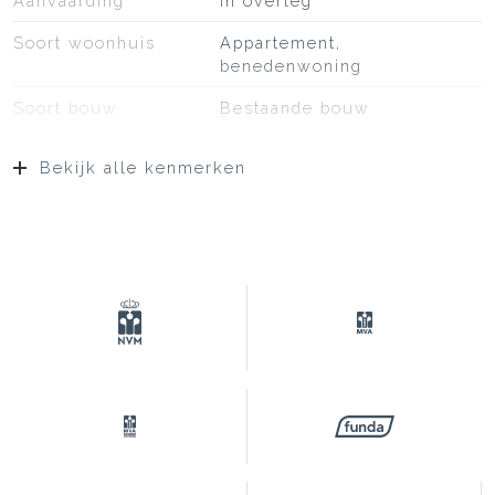
Aanvaarding
In overleg
Soort woonhuis
Appartement,
benedenwoning
Soort bouw
Bestaande bouw
Bouwjaar
1907
Bekijk alle kenmerken
Soort dak
Bitumineuze dakbedekking
Ligging
Aan rustige weg, in
woonwijk
Oppervlakten en inhoud
Wonen
72 m²
Externe bergruimte
4 m²
Inhoud
277 m³