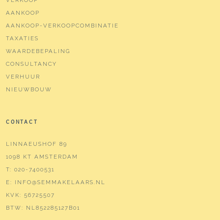
Achtertuin
32 m²
AANKOOP
Ligging tuin
Noordwest
AANKOOP-VERKOOPCOMBINATIE
TAXATIES
Parkeergelegenheid
WAARDEBEPALING
CONSULTANCY
Soort parkeergelegenheid
Betaald parkeren, openbaar
parkeren,
VERHUUR
parkeervergunningen
NIEUWBOUW
CONTACT
LINNAEUSHOF 89
1098 KT AMSTERDAM
T:
020-7400531
E:
INFO@SEMMAKELAARS.NL
KVK:
56725507
BTW:
NL852285127B01