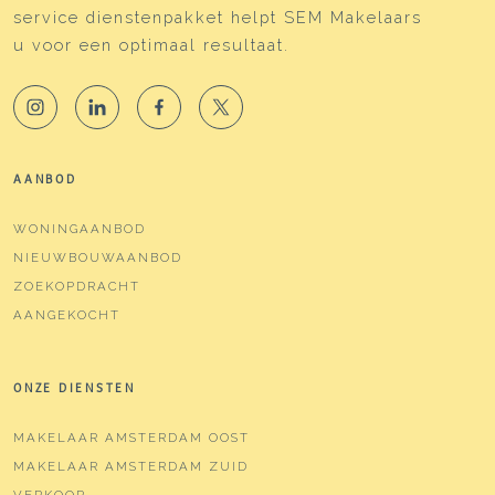
Verwarming
Cv ketel, vloerverwarming
service dienstenpakket helpt SEM Makelaars
geheel
u voor een optimaal resultaat.
Warm water
Cv ketel
Cv-ketel
Intergas (gas gestookt
combiketel uit 2018,
eigendom)
AANBOD
Kadastrale gegevens
WONINGAANBOD
NIEUWBOUWAANBOD
Perceelnaam
Amsterdam W 8304
ZOEKOPDRACHT
Eigendomssituatie
Volle eigendom
AANGEKOCHT
Perceel
ASD19-W-8304
ONZE DIENSTEN
Buitenruimte
MAKELAAR AMSTERDAM OOST
Tuin
Achtertuin
MAKELAAR AMSTERDAM ZUID
VERKOOP