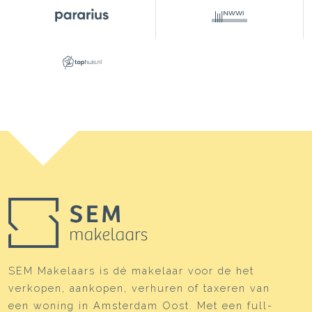
Indeling
Aantal kamers
3 kamers (2 slaapkamers)
Aantal badkamers
1 badkamer
Badkamervoorzieningen
Ligbad, toilet,
vloerverwarming,
wastafelmeubel
Aantal woonlagen
1
Voorzieningen
Dakraam, mechanische
ventilatie, schuifpui
Energie
Energielabel
C
SEM Makelaars is dé makelaar voor de het
Isolatie
Driedubbel glas,
verkopen, aankopen, verhuren of taxeren van
vloerisolatie
een woning in Amsterdam Oost. Met een full-